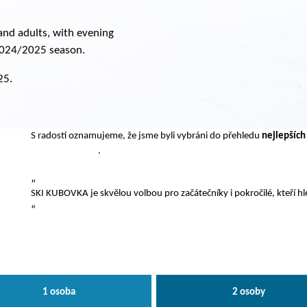
and adults, with evening
 2024/2025 season.
25.
S radostí oznamujeme, že jsme byli vybráni do přehledu
nejlepších
Snowboardel.cz
.
„
SKI KUBOVKA je skvělou volbou pro začátečníky i pokročilé, kteří hl
“
1 osoba
2 osoby