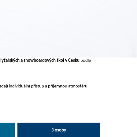
 lyžařských a snowboardových škol v Česku
podle
edají individuální přístup a příjemnou atmosféru.
3 osoby