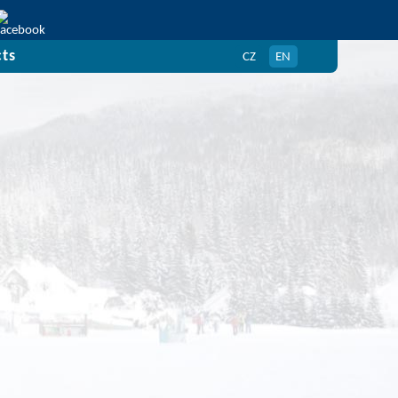
ts
CZ
EN