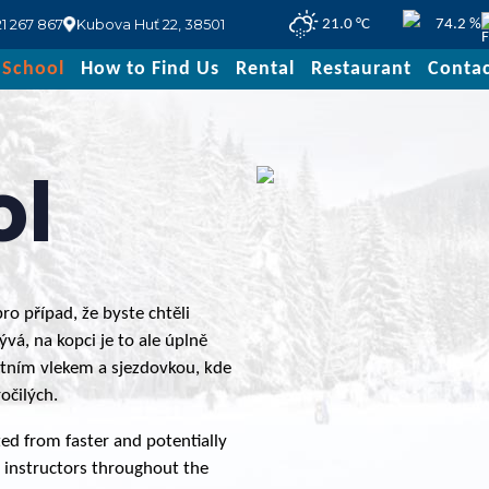
1 267 867
Kubova Huť 22, 38501
21.0 °C
74.2 %
 School
How to Find Us
Rental
Restaurant
Contac
ol
ro případ, že byste chtěli
ývá, na kopci je to ale úplně
astním vlekem a sjezdovkou, kde
očilých.
ated from faster and potentially
 instructors throughout the