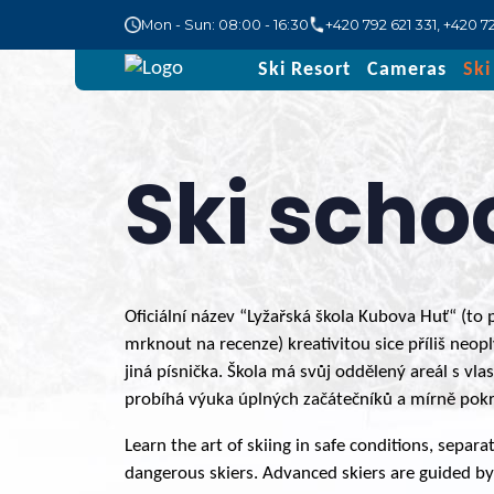
Mon - Sun: 08:00 - 16:30
+420 792 621 331
,
+420 72
Ski Resort
Cameras
Ski
Ski scho
Oficiální název “Lyžařská škola Kubova Huť“ (to p
mrknout na recenze) kreativitou sice příliš neopl
jiná písnička. Škola má svůj oddělený areál s vl
probíhá výuka úplných začátečníků a mírně pokr
Learn the art of skiing in safe conditions, separ
dangerous skiers. Advanced skiers are guided by