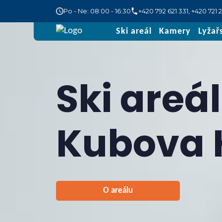
Po - Ne: 08:00 - 16:30
+420 792 621 331
,
+420 721 
Ski areál
Kamery
Lyžař
Ski areál
Kubova 
O areálu