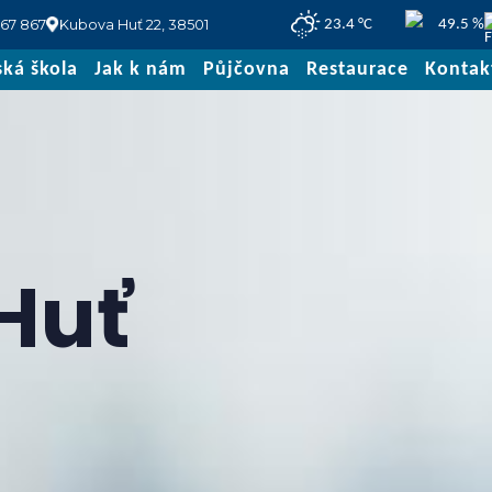
267 867
Kubova Huť 22, 38501
23.4 °C
49.5 %
ská škola
Jak k nám
Půjčovna
Restaurace
Kontak
Huť